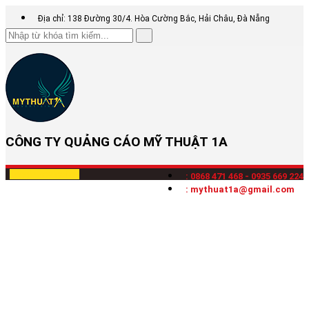
Địa chỉ: 138 Đường 30/4. Hòa Cường Bắc, Hải Châu, Đà Nẵng
CÔNG TY QUẢNG CÁO MỸ THUẬT 1A
Toggle navigation
: 0868 471 468 - 0935 669 224
: mythuat1a@gmail.com
Làm bảng hiệu
tại đà nẵng
/