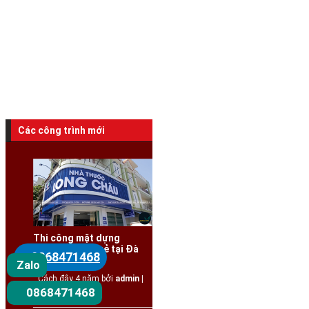
Sản phẩm
/
Thiết kế thi công quảng
cáo tại đà nẵng
Các công trình mới
Thi công mặt dựng
Aluminium giá rẻ tại Đà
0868471468
Zalo
Nẵng
Cách đây 4 năm bởi
admin |
0868471468
3337