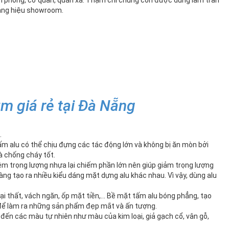
văn phòng, cơ quan, quán xá. Thậm chí chúng còn được dùng làm trần
 bảng hiệu showroom.
m giá rẻ tại Đà Nẵng
.
. Tấm alu có thể chịu đựng các tác động lớn và không bị ăn mòn bởi
à chống cháy tốt.
êm trọng lượng nhựa lại chiếm phần lớn nên giúp giảm trọng lượng
àng tạo ra nhiều kiểu dáng mặt dựng alu khác nhau. Vì vậy, dùng alu
ại thất, vách ngăn, ốp mặt tiền,… Bề mặt tấm alu bóng phẳng, tạo
c để làm ra những sản phẩm đẹp mắt và ấn tượng.
đến các màu tự nhiên như màu của kim loại, giả gạch cổ, vân gỗ,