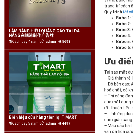
Vì thế bảng hi
trang trí cách 
Quy trình
thi c
Bước 1:
T
Bước 2:
T
Bước 3:
K
LÀM BẢNG HIỆU QUẢNG CÁO TẠI ĐÀ
NẴNG在岘港制作广告牌
Bước 4:
T
Bước 5:
H
Cách đây 4 năm bởi
admin |
5693
Bước 6:
B
Ưu đi
Tại sao mặt dự
– Giá thành rẻ:
– Độ bền cao: A
hoá chất, có k
– Thi công đơn
của mặt dựng al
rất thuận tiện 
– Tính ứng dụn
Biển hiệu cửa hàng tiện lợi T MART
cảm giác sang 
Cách đây 5 năm bởi
admin |
4497
– Màu sắc hài 
vân đá hoa cươ