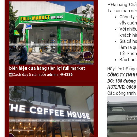
– Đa năng: Chắn
Tại sao bạn nê
Công ty 
vẫy quản
Với nhiều
khách hà
Gía cả h
làm ra q
tốt, khô
Bảo hành
biên hiệu cửa hàng tiện lợi full market
Hãy liên hệ nga
Cách đây 5 năm bởi
admin |
4386
CÔNG TY TNHH
ĐC: 138 đường 
HOTLINE: 0868 
Các công trình 