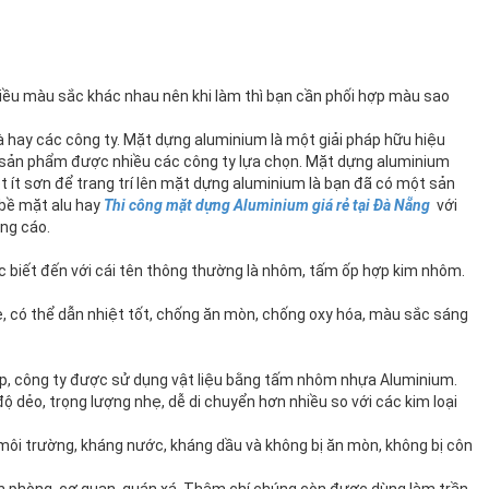
 nhiều màu sắc khác nhau nên khi làm thì bạn cần phối hợp màu sao
 hay các công ty. Mặt dựng aluminium là một giải pháp hữu hiệu
loại sản phẩm được nhiều các công ty lựa chọn. Mặt dựng aluminium
t ít sơn để trang trí lên mặt dựng aluminium là bạn đã có một sản
 bề mặt alu hay
Thi công mặt dựng Aluminium giá rẻ tại Đà Nẵng
với
ảng cáo.
ợc biết đến với cái tên thông thường là nhôm, tấm ốp hợp kim nhôm.
hẹ, có thể dẫn nhiệt tốt, chống ăn mòn, chống oxy hóa, màu sắc sáng
iệp, công ty được sử dụng vật liệu bằng tấm nhôm nhựa Aluminium.
dẻo, trọng lượng nhẹ, dễ di chuyển hơn nhiều so với các kim loại
, môi trường, kháng nước, kháng dầu và không bị ăn mòn, không bị côn