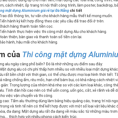
ệu alu được dùng ốp cho mặt tiền, mặt dựng các tòa nhà, công trình, 
âm, cách nhiệt, ốp trang trí nội thất công trình, làm poster, backdrop,
ông mặt dựng Aluminium giá rẻ tại Đà Nẵng
chi tiết
rao đổi thông tin, tư vấn cho khách hàng mẫu thiết kế mong muốn.
iến hành ký kết hợp đồng theo các yêu cầu đã trao đổi ở trên.
hách hàng thanh toán tiền cọc.
iến hành thực hiện việc thi công mặt dựng Alu cho khách hàng.
oàn thiện, bàn giao và thanh toán số tiền còn lại.
ảo hành, hậu mãi cho khách hàng.
ểm của
Thi công mặt dựng Aluminiu
ng alu ngày càng phổ biến? Đó là nhờ những ưu điểm sau đây:
 Mặt dựng alu có chi phí thấp hơn nhiều so với nhiều loại mặt dựng khác
lu rất bền chặt với thời gian, có thể chịu được mọi loại hình thời tiết
hả năng chống ẩm, rêu mốc, hạn chế bám bụi, có khả năng cách nhiệt v
 giản: Trọng lượng của nhôm khá nhẹ so với các kim loại khác, công th
u. Tính đàn hồi cao nên có thể uốn cong, uốn góc, cắt, xẻ rãnh và dễ d
cho việc vận chuyển và thi công.
g cao: Tấm alu thường dùng làm bảng hiệu quảng cáo, trang trí nội ngo
trọng và tinh tế nên có thể kết hợp được với một số loại vật liệu khá
hòa, đa dạng: Mặt dựng alu rất đa dạng về màu sắc từ những màu trơn 
ng,… thích hợp với nhiều phong cách kiến trúc.