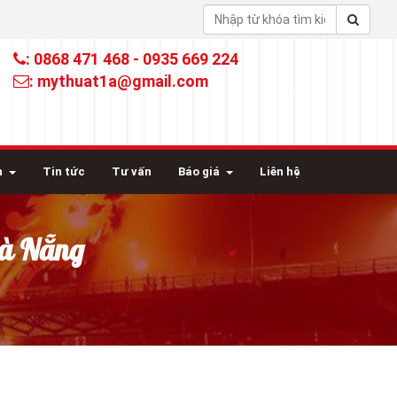
: 0868 471 468 - 0935 669 224
: mythuat1a@gmail.com
n
Tin tức
Tư vấn
Báo giá
Liên hệ
Đà Nẵng