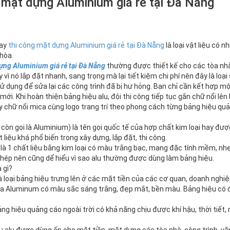
 mặt dựng Aluminium giá rẻ tại Đà Nẵng
ay
thi công mặt dựng Aluminium giá rẻ tại Đà Nẵng
là loại vật liệu có
 hòa.
ựng Aluminium giá rẻ tại Đà Nẵng
thường được thiết kế cho các tòa nhà
 vì nó lắp đặt nhanh, sang trọng mà lại tiết kiệm chi phí nên đây là 
 dụng để sửa lại các công trình đã bị hư hỏng. Bạn chỉ cần kết hợp mộ
i. Khi hoàn thiện bảng hiệu alu, đội thi công tiếp tục gắn chữ nổi lên
ay chữ nổi mica cùng logo trang trí theo phong cách từng bảng hiệu qu
còn gọi là Aluminium) là tên gọi quốc tế của hợp chất kim loại hay đư
t liệu khá phổ biến trong xây dựng, lắp đặt, thi công.
u là 1 chất liệu bằng kim loại có màu trắng bạc, mang đặc tính mềm, n
thép nên cũng dể hiểu vì sao alu thường được dùng làm bảng hiệu.
 gì?
là loại bảng hiệu trưng lên ở các mặt tiền của các cơ quan, doanh ngh
ủa Aluminum có màu sắc sáng trắng, đẹp mắt, bền màu. Bảng hiệu có độ 
ng hiệu quảng cáo ngoài trời có khả năng chịu được khí hậu, thời tiết