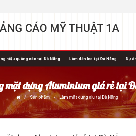
ẢNG CÁO MỸ THUẬT 1A
ng hiệu quảng cáo tại Đà Nẵng
Làm đèn led tại Đà Nẵng
Dự á
ng mặt dựng Aluminium giá rẻ tại 
/
Sản phẩm
/
Làm mặt dựng alu tại Đà Nẵng