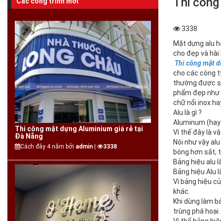
Thi công
Các công trình mới
3338
Mặt dựng alu h
cho đẹp và hài
Thi công mặt d
cho các công ty
thường được sử
phẩm đẹp như mớ
chữ nổi inox h
Alu là gì ?
Aluminum (hay 
Thi công mặt dựng Aluminium giá rẻ tại
Vì thế đây là vậ
Đà Nẵng
Nói như vậy al
Cách đây 4 năm bởi
admin |
3338
bóng hơn sắt, 
Bảng hiệu alu là
Bảng hiệu Alu 
Vì bảng hiệu c
khác.
Khi dùng làm bả
trùng phá hoại.