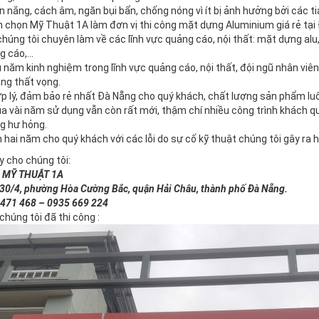
 nắng, cách âm, ngăn bụi bẩn, chống nóng vì ít bị ảnh hưởng bởi các ti
n chọn Mỹ Thuật 1A làm đơn vị thi công mặt dựng Aluminium giá rẻ tại
chúng tôi chuyên làm về các lĩnh vực quảng cáo, nội thất: mặt dựng alu
g cáo,…
 năm kinh nghiệm trong lĩnh vực quảng cáo, nội thất, đội ngũ nhân viên 
ng thất vọng.
ợp lý, đảm bảo rẻ nhất Đà Nẵng cho quý khách, chất lượng sản phẩm luô
ua vài năm sử dụng vẫn còn rất mới, thậm chí nhiều công trình khách q
ng hư hỏng.
 hai năm cho quý khách với các lỗi do sự cố kỹ thuật chúng tôi gây ra 
y cho chúng tôi:
 MỸ THUẬT 1A
30/4, phường Hòa Cường Bắc, quận Hải Châu, thành phố Đà Nẵng.
471 468 – 0935 669 224
chúng tôi đã thi công :