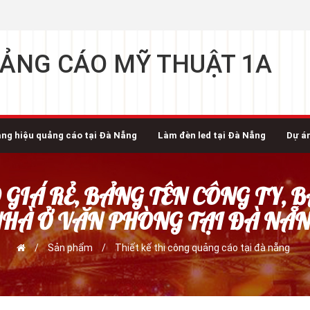
ẢNG CÁO MỸ THUẬT 1A
ng hiệu quảng cáo tại Đà Nẵng
Làm đèn led tại Đà Nẵng
Dự á
GIÁ RẺ, BẢNG TÊN CÔNG TY, 
HÀ Ở VĂN PHÒNG TẠI ĐÀ NẴ
/
Sản phẩm
/
Thiết kế thi công quảng cáo tại đà nẵng