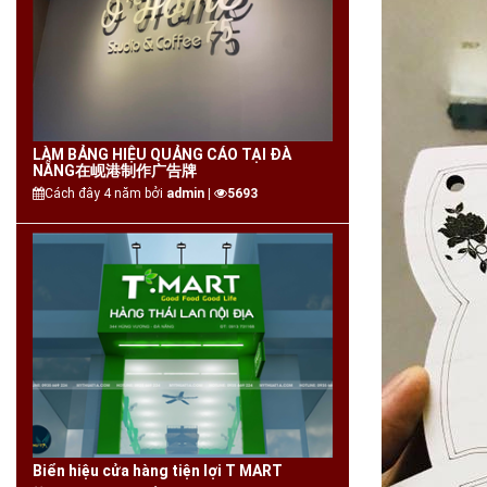
LÀM BẢNG HIỆU QUẢNG CÁO TẠI ĐÀ
NẴNG在岘港制作广告牌
Cách đây 4 năm bởi
admin |
5693
Biển hiệu cửa hàng tiện lợi T MART