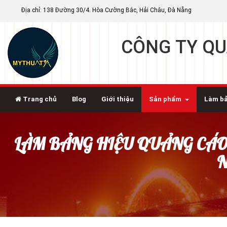
Địa chỉ: 138 Đường 30/4. Hòa Cường Bắc, Hải Châu, Đà Nẵng
CÔNG TY QU
Trang chủ
Blog
Giới thiệu
Sản phẩm
Làm bả
LÀM BẢNG HIỆU QUẢNG CÁO 
N