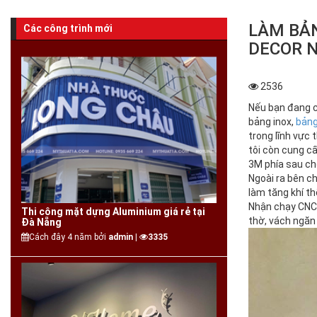
LÀM BẢN
Các công trình mới
DECOR N
2536
Nếu bạn đang 
bảng inox,
bảng
trong lĩnh vực 
tôi còn cung cấ
3M phía sau cho
Ngoài ra bên ch
làm tăng khí t
Nhận chạy CNC 
Thi công mặt dựng Aluminium giá rẻ tại
thờ, vách ngăn
Đà Nẵng
Cách đây 4 năm bởi
admin |
3335