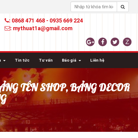
: 0868 471 468 - 0935 669 224
: mythuat1a@gmail.com
n
Tin tức
Tư vấn
Báo giá
Liên hệ
BẢNG TÊN SHOP, BẢNG DECOR
NG