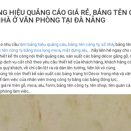
G HIỆU QUẢNG CÁO GIÁ RẺ, BẢNG TÊN 
HÀ Ở VĂN PHÒNG TẠI ĐÀ NẴNG
có nhu cầu
làm bảng hiệu quảng cáo
,
bảng tên công ty, số nhà
, bảng tê
 tên công ty bằng inox lọng mica
,
mặt dựng alu,
…hãy liên hệ ngay cho 
thiết kế thi công nội thất quảng cáo, sản xuất các bảng décor gằng gỗ,
p dịch vụ cắt chữ theo yêu cầu thiết kế của khách hàng, khách hàng có 
 quý khách, về chỉ cần lột ra và dán lên tường, tiện lợi vô cùng.
úng tôi còn thiết kế sản xuất các bảng trang trí Décor trong nhà và v
hế làm việc của nhân viên trong công ty bằng các bảng động lực,…
giá rẻ trên gỗ, mica, alu, form, bảng tên công ty, tên shop, tên quán 
 phòng làm việc,…