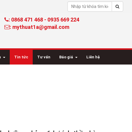
: 0868 471 468 - 0935 669 224
: mythuat1a@gmail.com
n
Tin tức
Tư vấn
Báo giá
Liên hệ
chỉ ra 6 lợi ích thần kỳ