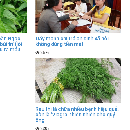
Hoàn Ngọc
Đẩy mạnh chi trả an sinh xã hội
úi trĩ (lòi
không dùng tiền mặt
ầu ra máu
2576
Rau thì là chữa nhiều bệnh hiệu quả,
còn là 'Viagra' thiên nhiên cho quý
ông
2305