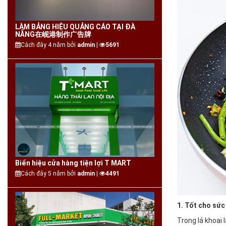
LÀM BẢNG HIỆU QUẢNG CÁO TẠI ĐÀ
NẴNG在岘港制作广告牌
Cách đây 4 năm bởi
admin |
5691
Biển hiệu cửa hàng tiện lợi T MART
Cách đây 5 năm bởi
admin |
4491
1. Tốt cho sức
Trong lá khoai