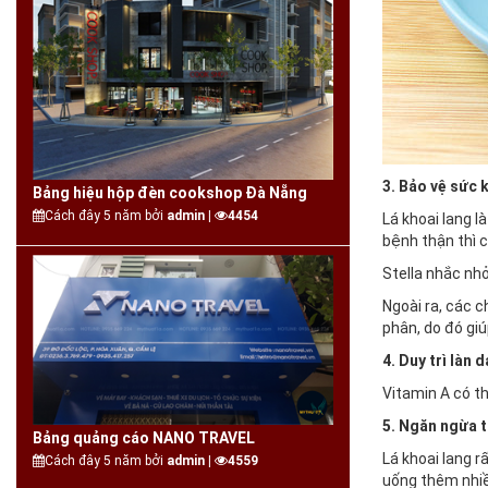
3. Bảo vệ sức 
Bảng hiệu hộp đèn cookshop Đà Nẵng
Cách đây 5 năm bởi
admin |
4454
Lá khoai lang l
bệnh thận thì 
Stella nhắc nhở
Ngoài ra, các 
phân, do đó giú
4. Duy trì là
Vitamin A có t
5. Ngăn ngừa 
Bảng quảng cáo NANO TRAVEL
Lá khoai lang r
Cách đây 5 năm bởi
admin |
4559
uống thêm nhiề