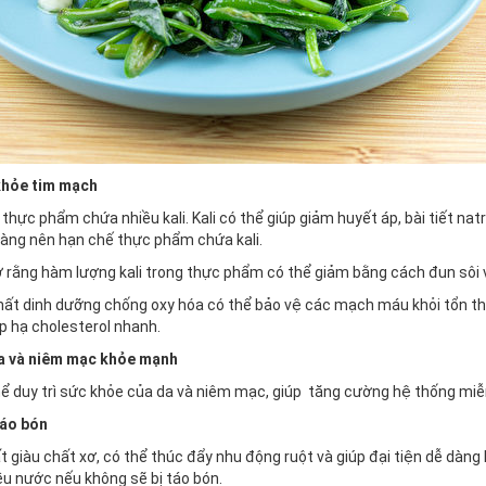
khỏe tim mạch
à thực phẩm chứa nhiều kali. Kali có thể giúp giảm huyết áp, bài tiết n
càng nên hạn chế thực phẩm chứa kali.
 rằng hàm lượng kali trong thực phẩm có thể giảm bằng cách đun sôi vì
chất dinh dưỡng chống oxy hóa có thể bảo vệ các mạch máu khỏi tổn thư
p hạ cholesterol nhanh.
n da và niêm mạc khỏe mạnh
hể duy trì sức khỏe của da và niêm mạc, giúp tăng cường hệ thống miễ
táo bón
ất giàu chất xơ, có thể thúc đẩy nhu động ruột và giúp đại tiện dễ dàng
u nước nếu không sẽ bị táo bón.