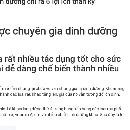
h dưỡng chỉ ra 6 lợi ích thần kỳ
ược chuyên gia dinh dưỡng
a rất nhiều tác dụng tốt cho sức
ại dễ dàng chế biến thành nhiều
m rẻ tiền nhưng lại chứa vô vàn những giá trị dinh dưỡng. Khoai lang
thành các loại rau khác tăng lên, giá của nó vẫn tương đối ổn định,
u chín. Lá khoai lang đứng thứ 4 trong bảng xếp hạng các loại rau phổ
 chất xơ, vitamin A, sắt và nhiều chất dinh dưỡng khác. Sau đây là 6