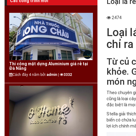
Loại lá r
Các công trình mới
2474
Loại 
chỉ ra
Từ củ c
Thi công mặt dựng Aluminium giá rẻ tại
Đà Nẵng
khỏe. G
Cách đây 4 năm bởi
admin |
3332
món ng
Theo chuyên gia
cũng là loại câ
đặc biệt là mọi
Stella giải thí
biến có chứa lu
lợi ích chính m