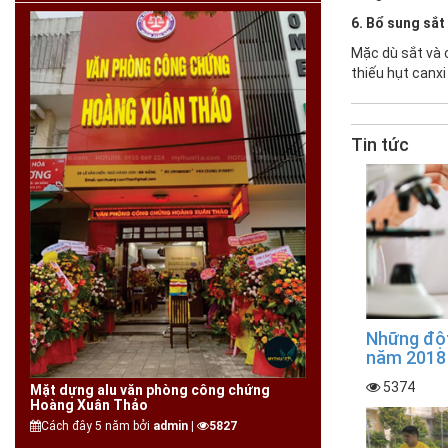
6. Bổ sung sắt
Mặc dù sắt và 
thiếu hụt canxi
Tin tức
Những đột
năm 2018
5374
Mặt dựng alu văn phòng công chứng
Hoàng Xuân Thảo
Cách đây 5 năm bởi
admin |
5827