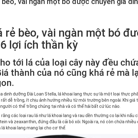
ẻ bèo, vài ngàn một bó được chuyên gia din
lá rẻ bèo, vài ngàn một bó đ
 6 lợi ích thần kỳ
ho tới lá của loại cây này đều chứ
iá thành của nó cũng khá rẻ mà l
on.
 dinh dưỡng Đài Loan Stella, lá khoai lang thực sự là một loại thực phẩ
y rất dễ trồng, ít chịu ảnh hưởng nhiều từ môi trường bên ngoài. Khi giá 
 người có thể trồng chúng tại nhà và có thể hái bất cứ lúc nào.
ch rằng các loại rau lá như lá khoai lang và rau dền thường co lại khi nấ
tein và zeaxanthin, đứng đầu là cải bó xôi. Ngoài ra, nó còn chứa nhiều
à lá khoai lang mang lại cho cơ thể.