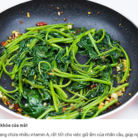
 khỏe của mắt
 lang chứa nhiều vitamin A, rất tốt cho việc giữ ẩm của nhãn cầu, giúp