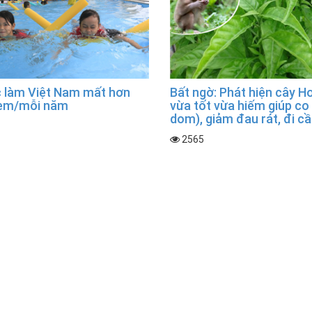
 làm Việt Nam mất hơn
Bất ngờ: Phát hiện cây 
 em/mỗi năm
vừa tốt vừa hiếm giúp co b
dom), giảm đau rát, đi c
2565