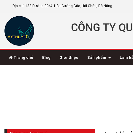
Địa chỉ: 138 Đường 30/4. Hòa Cường Bắc, Hải Châu, Đà Nẵng
CÔNG TY QU
Trang chủ
Blog
Giới thiệu
Sản phẩm
Làm bả
Loại lá rẻ bèo, vài ngà