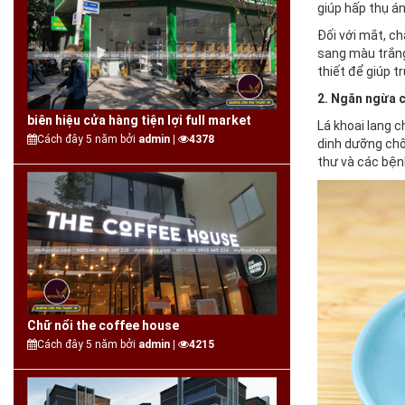
giúp hấp thụ á
Đối với mắt, ch
sang màu trắng
thiết để giúp t
2. Ngăn ngừa 
biên hiệu cửa hàng tiện lợi full market
Lá khoai lang c
Cách đây 5 năm bởi
admin |
4378
dinh dưỡng chốn
thư và các bện
Chữ nổi the coffee house
Cách đây 5 năm bởi
admin |
4215