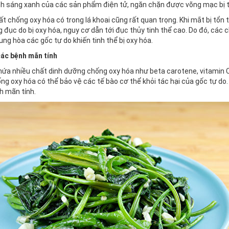
nh sáng xanh của các sản phẩm điện tử, ngăn chặn được võng mạc bị 
ất chống oxy hóa có trong lá khoai cũng rất quan trọng. Khi mắt bị tổ
 đục do bị oxy hóa, nguy cơ dẫn tới đục thủy tinh thể cao. Do đó, các
rung hòa các gốc tự do khiến tinh thể bị oxy hóa.
các bệnh mãn tính
hứa nhiều chất dinh dưỡng chống oxy hóa như beta carotene, vitamin C, 
g oxy hóa có thể bảo vệ các tế bào cơ thể khỏi tác hại của gốc tự do. 
h mãn tính.