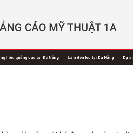
ẢNG CÁO MỸ THUẬT 1A
ng hiệu quảng cáo tại Đà Nẵng
Làm đèn led tại Đà Nẵng
Dự á
n một bó được chuyên gia dinh dưỡng 
/
Tin tức