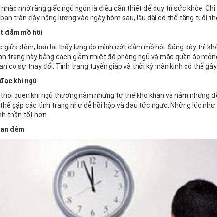
nhắc nhở rằng giấc ngủ ngon là điều cần thiết để duy trì sức khỏe. Chỉ
 bạn tràn đầy năng lượng vào ngày hôm sau, lâu dài có thể tăng tuổi th
ớt đẫm mồ hôi
ấc giữa đêm, bạn lại thấy lưng áo mình ướt đẫm mồ hôi. Sáng dậy thì kh
tình trạng này bằng cách giảm nhiệt độ phòng ngủ và mặc quần áo mỏng
 có sự thay đổi. Tình trạng tuyến giáp và thời kỳ mãn kinh có thể gây
 đạc khi ngủ
 thói quen khi ngủ thường nằm những tư thế khó khăn và nắm những đồ v
ó thể gặp các tình trạng như dễ hồi hộp và đau tức ngực. Những lúc nh
inh thần tốt hơn.
 ban đêm