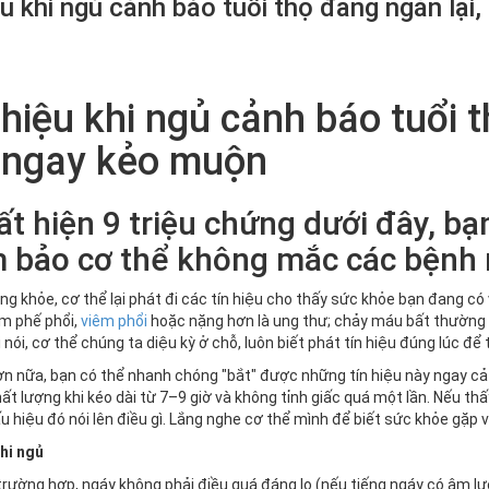
ệu khi ngủ cảnh báo tuổi thọ đang ngắn lại
hiệu khi ngủ cảnh báo tuổi t
ngay kẻo muộn
t hiện 9 triệu chứng dưới đây, bạ
 bảo cơ thể không mắc các bệnh 
ng khỏe, cơ thể lại phát đi các tín hiệu cho thấy sức khỏe bạn đang có
m phế phổi,
viêm phổi
hoặc nặng hơn là ung thư; chảy máu bất thường 
ói, cơ thể chúng ta diệu kỳ ở chỗ, luôn biết phát tín hiệu đúng lúc để t
ơn nữa, bạn có thể nhanh chóng "bắt" được những tín hiệu này ngay c
t lượng khi kéo dài từ 7–9 giờ và không tỉnh giấc quá một lần. Nếu th
 hiệu đó nói lên điều gì. Lắng nghe cơ thể mình để biết sức khỏe gặp 
hi ngủ
trường hợp, ngáy không phải điều quá đáng lo (nếu tiếng ngáy có âm lư