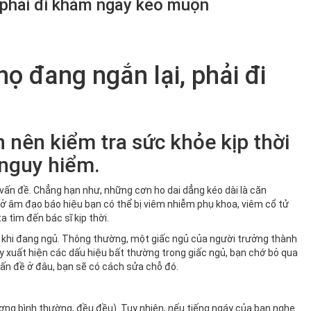
, phải đi khám ngay kẻo muộn
họ đang ngắn lại, phải đi
n nên kiểm tra sức khỏe kịp thời
nguy hiểm.
 vấn đề. Chẳng hạn như, những cơn ho dai dẳng kéo dài là căn
ở âm đạo báo hiệu bạn có thể bị viêm nhiễm phụ khoa, viêm cổ tử
a tìm đến bác sĩ kịp thời.
ả khi đang ngủ. Thông thường, một giấc ngủ của người trưởng thành
ấy xuất hiện các dấu hiệu bất thường trong giấc ngủ, bạn chớ bỏ qua
vấn đề ở đâu, bạn sẽ có cách sửa chỗ đó.
ợng bình thường, đều đều). Tuy nhiên, nếu tiếng ngáy của bạn nghe