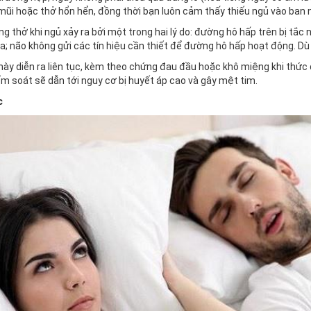
 mũi hoặc thở hổn hển, đồng thời bạn luôn cảm thấy thiếu ngủ vào ban 
g thở khi ngủ xảy ra bởi một trong hai lý do: đường hô hấp trên bị tắc
ra; não không gửi các tín hiệu cần thiết để đường hô hấp hoạt động. Dù
này diễn ra liên tục, kèm theo chứng đau đầu hoặc khô miệng khi thức d
m soát sẽ dẫn tới nguy cơ bị huyết áp cao và gây mệt tim.
c