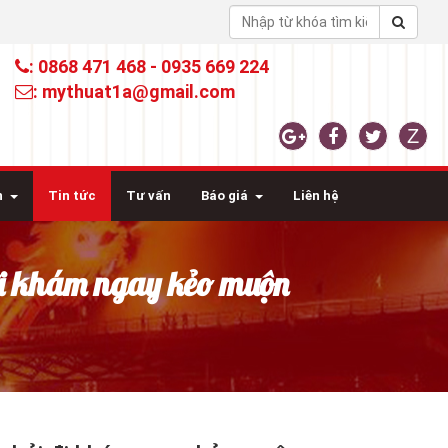
: 0868 471 468 - 0935 669 224
: mythuat1a@gmail.com
n
Tin tức
Tư vấn
Báo giá
Liên hệ
 đi khám ngay kẻo muộn