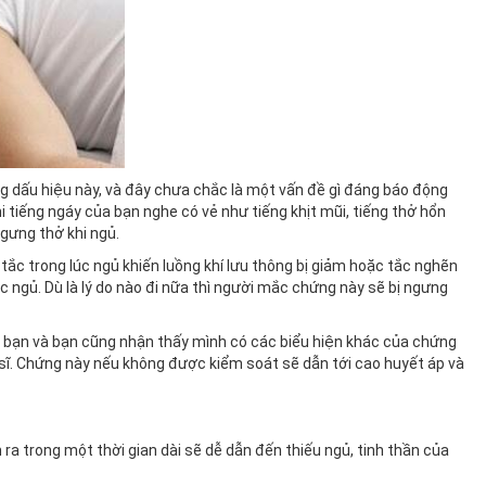
g dấu hiệu này, và đây chưa chắc là một vấn đề gì đáng báo động
 tiếng ngáy của bạn nghe có vẻ như tiếng khịt mũi, tiếng thở hổn
gưng thở khi ngủ.
ị tắc trong lúc ngủ khiến luồng khí lưu thông bị giảm hoặc tắc nghẽn
lúc ngủ. Dù là lý do nào đi nữa thì người mắc chứng này sẽ bị ngưng
a bạn và bạn cũng nhận thấy mình có các biểu hiện khác của chứng
 sĩ. Chứng này nếu không được kiểm soát sẽ dẫn tới cao huyết áp và
ra trong một thời gian dài sẽ dễ dẫn đến thiếu ngủ, tinh thần của