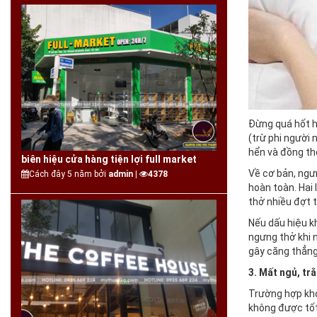
Đừng quá hốt h
(trừ phi người 
hển và đồng th
biên hiệu cửa hàng tiện lợi full market
Về cơ bản, ngưn
Cách đây 5 năm bởi
admin |
4378
hoàn toàn. Hai 
thở nhiều đợt 
Nếu dấu hiệu k
ngưng thở khi 
gây căng thẳng
3. Mất ngủ, tr
Trường hợp khó 
không được tốt