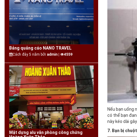
Bảng quảng cáo NANO TRAVEL
Cách đây 5 năm bởi
admin |
4559
Nếu bạn uống n
có thể bạn đan
này kéo dài gâ
7. Bạn bị chuộ
Mặt dựng alu văn phòng công chứng