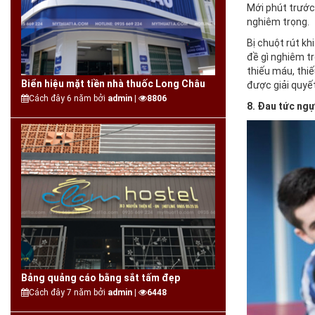
Mới phút trước
nghiêm trọng.
Bị chuột rút kh
đề gì nghiêm t
thiếu máu, thiế
Biển hiệu mặt tiền nhà thuốc Long Châu
được giải quyết
Cách đây 6 năm bởi
admin |
8806
8. Đau tức ng
Bảng quảng cáo bằng sắt tấm đẹp
Cách đây 7 năm bởi
admin |
6448