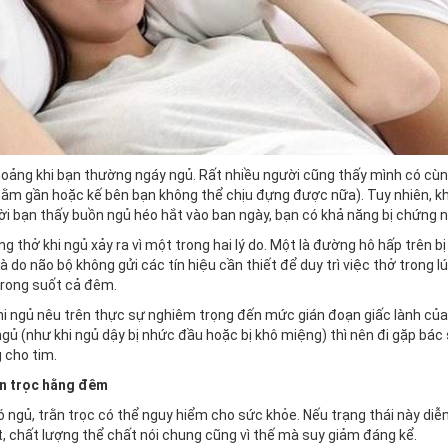
oảng khi bạn thường ngáy ngủ. Rất nhiều người cũng thấy mình có cùn
nằm gần hoặc kế bên bạn không thể chịu đựng được nữa). Tuy nhiên, khi
ời bạn thấy buồn ngủ héo hắt vào ban ngày, bạn có khả năng bị chứng n
g thở khi ngủ xảy ra vì một trong hai lý do. Một là đường hô hấp trên b
là do não bộ không gửi các tín hiệu cần thiết để duy trì việc thở trong 
trong suốt cả đêm.
hi ngủ nêu trên thực sự nghiêm trọng đến mức gián đoạn giấc lành củ
ngủ (như khi ngủ dậy bị nhức đầu hoặc bị khô miệng) thì nên đi gặp bác
 cho tim.
ằn trọc hằng đêm
ngủ, trằn trọc có thể nguy hiểm cho sức khỏe. Nếu trạng thái này diễn 
, chất lượng thể chất nói chung cũng vì thế mà suy giảm đáng kể.