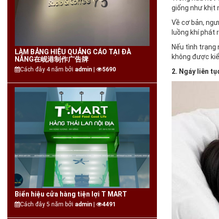
giống như khịt
Về cơ bản, ngưn
luồng khí phát 
Nếu tình trạng 
LÀM BẢNG HIỆU QUẢNG CÁO TẠI ĐÀ
không được kiể
NẴNG在岘港制作广告牌
Cách đây 4 năm bởi
admin |
5690
2. Ngáy liên tụ
Biển hiệu cửa hàng tiện lợi T MART
Cách đây 5 năm bởi
admin |
4491