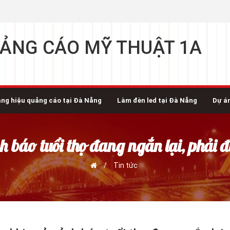
ẢNG CÁO MỸ THUẬT 1A
ng hiệu quảng cáo tại Đà Nẵng
Làm đèn led tại Đà Nẵng
Dự á
nh báo tuổi thọ đang ngắn lại, phải
/
Tin tức