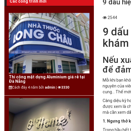
9 dấu hi
Các công trình mới
2544
9 dấu 
khám 
Nếu xuấ
để đảm
Thi công mặt dựng Aluminium giá rẻ tại
Mỗi khi bạn khô
Đà Nẵng
nguyên của viê
Cách đây 4 năm bởi
admin |
3330
cung… Thế mới n
Càng diệu kỳ h
được xem là chấ
mà cần xem dấu
1. Ngưng thở k
Trong hầu hết 