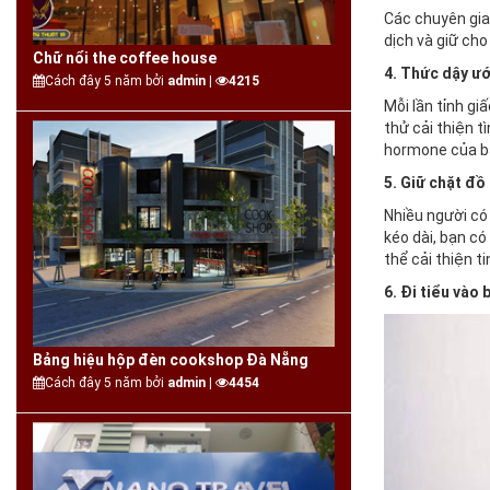
Các chuyên gia 
dịch và giữ cho
Chữ nổi the coffee house
4. Thức dậy ư
Cách đây 5 năm bởi
admin |
4215
Mỗi lần tỉnh gi
thử cải thiện 
hormone của bạn
5. Giữ chặt đồ
Nhiều người có
kéo dài, bạn c
thể cải thiện t
6. Đi tiểu vào
Bảng hiệu hộp đèn cookshop Đà Nẵng
Cách đây 5 năm bởi
admin |
4454